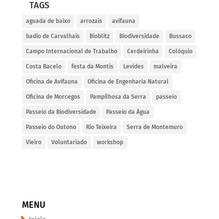
TAGS
aguada de baixo
arrozais
avifauna
badio de Carvalhais
Bioblitz
Biodiversidade
Bussaco
Campo Internacional de Trabalho
Cerdeirinha
Colóquio
Costa Bacelo
festa da Montis
Levides
malveira
Oficina de Avifauna
Oficina de Engenharia Natural
Oficina de Morcegos
Pampilhosa da Serra
passeio
Passeio da Biodiversidade
Passeio da Água
Passeio do Outono
Rio Teixeira
Serra de Montemuro
Vieiro
Voluntariado
workshop
MENU