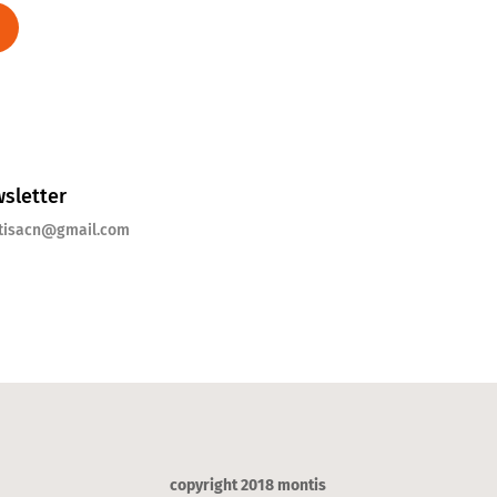
sletter
tisacn@gmail.com
copyright 2018 montis