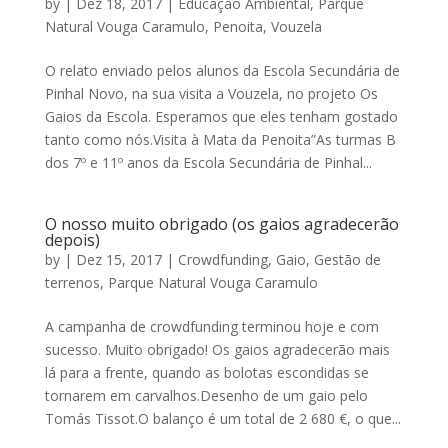
by
|
Dez 18, 2017
|
Educação Ambiental
,
Parque
Natural Vouga Caramulo
,
Penoita
,
Vouzela
O relato enviado pelos alunos da Escola Secundária de
Pinhal Novo, na sua visita a Vouzela, no projeto Os
Gaios da Escola. Esperamos que eles tenham gostado
tanto como nós.Visita à Mata da Penoita”As turmas B
dos 7º e 11º anos da Escola Secundária de Pinhal...
O nosso muito obrigado (os gaios agradecerão
depois)
by
|
Dez 15, 2017
|
Crowdfunding
,
Gaio
,
Gestão de
terrenos
,
Parque Natural Vouga Caramulo
A campanha de crowdfunding terminou hoje e com
sucesso. Muito obrigado! Os gaios agradecerão mais
lá para a frente, quando as bolotas escondidas se
tornarem em carvalhos.Desenho de um gaio pelo
Tomás Tissot.O balanço é um total de 2 680 €, o que...