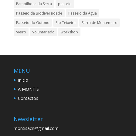
Pampilhosa da Serra
passeio
Passeio da Biodiversidade
Passeio da Água
Passeio do Outono
Rio Teixeira
Serra de Montemuro
Vieiro
Voluntariado
workshop
MENU
Inicio
A MONTIS
Contactos
Newsletter
montisacn@gmail.com