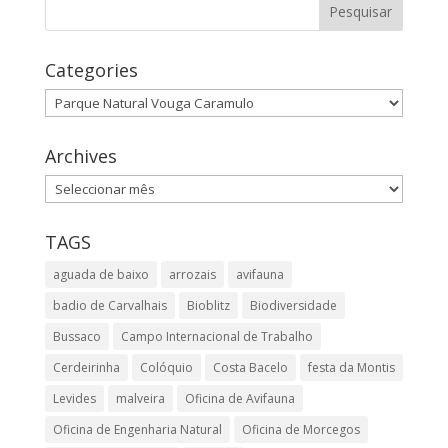
Categories
Categories
Archives
Archives
TAGS
aguada de baixo
arrozais
avifauna
badio de Carvalhais
Bioblitz
Biodiversidade
Bussaco
Campo Internacional de Trabalho
Cerdeirinha
Colóquio
Costa Bacelo
festa da Montis
Levides
malveira
Oficina de Avifauna
Oficina de Engenharia Natural
Oficina de Morcegos