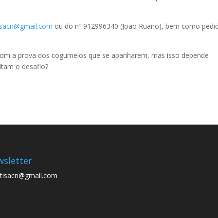
sacn@gmail.com
ou do nº 912996340 (João Ruano), bem como pedi
r com a prova dos cogumelos que se apanharem, mas isso depende
itam o desafio?
sletter
tisacn@gmail.com