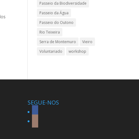
Passeio da Biodiversidade
Passeio da Água
dos
Passeio do Outono
Rio Teixeira
Serra de Montemuro
Vieiro
Voluntariado
workshop
SEGUE-NOS