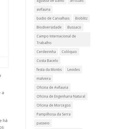
aguada de baixo
arrozais
avifauna
badio de Carvalhais
Bioblitz
Biodiversidade
Bussaco
Campo Internacional de
Trabalho
Cerdeirinha
Colóquio
Costa Bacelo
festa da Montis
Levides
a
malveira
Oficina de Avifauna
e a
Oficina de Engenharia Natural
Oficina de Morcegos
Pampilhosa da Serra
ue há
passeio
os