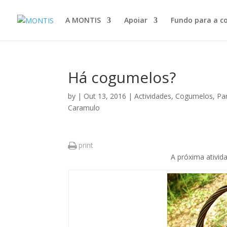
A MONTIS
Apoiar
Fundo para a c
Há cogumelos?
by
|
Out 13, 2016
|
Actividades
,
Cogumelos
,
Pa
Caramulo
print
A próxima ativid