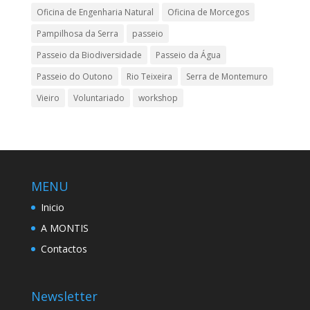
Oficina de Engenharia Natural
Oficina de Morcegos
Pampilhosa da Serra
passeio
Passeio da Biodiversidade
Passeio da Água
Passeio do Outono
Rio Teixeira
Serra de Montemuro
Vieiro
Voluntariado
workshop
MENU
Inicio
A MONTIS
Contactos
Newsletter