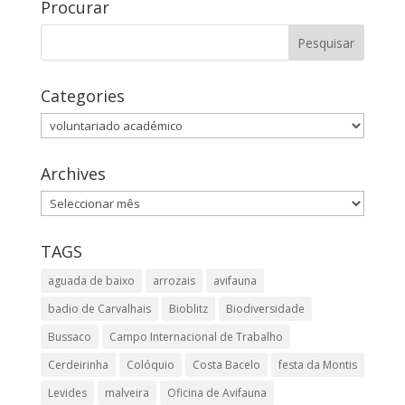
Procurar
Categories
Categories
Archives
Archives
TAGS
aguada de baixo
arrozais
avifauna
badio de Carvalhais
Bioblitz
Biodiversidade
Bussaco
Campo Internacional de Trabalho
Cerdeirinha
Colóquio
Costa Bacelo
festa da Montis
Levides
malveira
Oficina de Avifauna