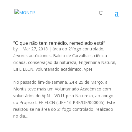
“O que não tem remédio, remediado está”
by
|
Mar 27, 2018
|
área do 2ºfogo controlado
,
árvores autóctones
,
Baldio de Carvalhais
,
ciência
cidadã
,
conservação da natureza
,
Engenharia Natural
,
LIFE ELCN
,
voluntariado académico
,
VpN
No passado fim-de-semana, 24 e 25 de Março, a
Montis teve mais um Voluntariado Académico com
voluntários do VpN – VO.U. pela Natureza, ao abrigo
do Projeto LIFE ELCN (LIFE 16 PRE/DE/000005). Este
realizou-se na área do 2º fogo controlado, realizado
no dia...