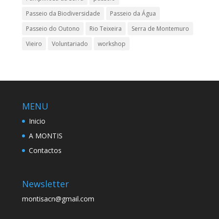
Passeio da Biodiversidade
Passeio da Água
Passeio do Outono
Rio Teixeira
Serra de Montemuro
Vieiro
Voluntariado
workshop
MENU
Inicio
A MONTIS
Contactos
Newsletter
montisacn@gmail.com