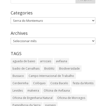
Categories
Categories
Archives
Archives
TAGS
aguada de baixo
arrozais
avifauna
badio de Carvalhais
Bioblitz
Biodiversidade
Bussaco
Campo Internacional de Trabalho
Cerdeirinha
Colóquio
Costa Bacelo
festa da Montis
Levides
malveira
Oficina de Avifauna
Oficina de Engenharia Natural
Oficina de Morcegos
Pampilhosa da Serra
passeio