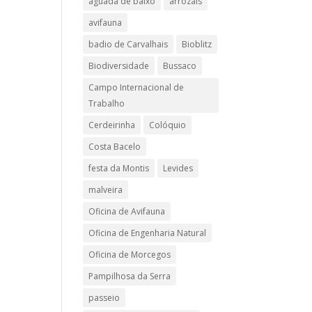
aguada de baixo
arrozais
avifauna
badio de Carvalhais
Bioblitz
Biodiversidade
Bussaco
Campo Internacional de
Trabalho
Cerdeirinha
Colóquio
Costa Bacelo
festa da Montis
Levides
malveira
Oficina de Avifauna
Oficina de Engenharia Natural
Oficina de Morcegos
Pampilhosa da Serra
passeio