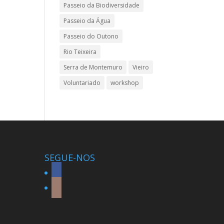
Passeio da Biodiversidade
Passeio da Água
Passeio do Outono
Rio Teixeira
Serra de Montemuro
Vieiro
Voluntariado
workshop
SEGUE-NOS