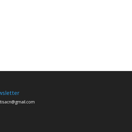
sletter
tisacn@gmail.com