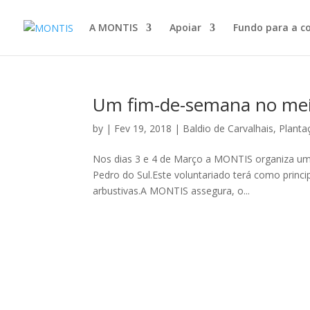
A MONTIS
Apoiar
Fundo para a c
Um fim-de-semana no meio
by
|
Fev 19, 2018
|
Baldio de Carvalhais
,
Planta
Nos dias 3 e 4 de Março a MONTIS organiza um 
Pedro do Sul.Este voluntariado terá como princ
arbustivas.A MONTIS assegura, o...