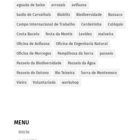
aguada de baixo
arrozais
avifauna
badio de Carvalhais
Bioblitz
Biodiversidade
Bussaco
Campo Internacional de Trabalho
Cerdeirinha
Colóquio
Costa Bacelo
festa da Montis
Levides
malveira
Oficina de Avifauna
Oficina de Engenharia Natural
Oficina de Morcegos
Pampilhosa da Serra
passeio
Passeio da Biodiversidade
Passeio da Água
Passeio do Outono
Rio Teixeira
Serra de Montemuro
Vieiro
Voluntariado
workshop
MENU
Inicio