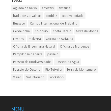
TAGS
aguada de baixo
arrozais
avifauna
badio de Carvalhais
Bioblitz
Biodiversidade
Bussaco
Campo Internacional de Trabalho
Cerdeirinha
Colóquio
Costa Bacelo
festa da Montis
Levides
malveira
Oficina de Avifauna
Oficina de Engenharia Natural
Oficina de Morcegos
Pampilhosa da Serra
passeio
Passeio da Biodiversidade
Passeio da Água
Passeio do Outono
Rio Teixeira
Serra de Montemuro
Vieiro
Voluntariado
workshop
MENU