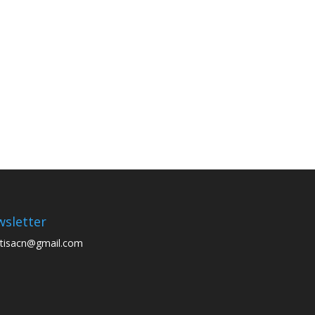
sletter
tisacn@gmail.com