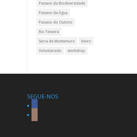
Passeio da Biodiversidade
Passeio da Água
Passeio do Outono
Rio Teixeira
Serra de Montemuro
Vieiro
Voluntariado
workshop
SEGUE-NOS