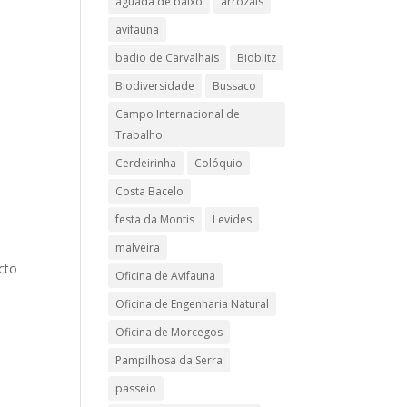
aguada de baixo
arrozais
avifauna
badio de Carvalhais
Bioblitz
Biodiversidade
Bussaco
Campo Internacional de
Trabalho
Cerdeirinha
Colóquio
Costa Bacelo
festa da Montis
Levides
malveira
cto
Oficina de Avifauna
Oficina de Engenharia Natural
Oficina de Morcegos
Pampilhosa da Serra
passeio