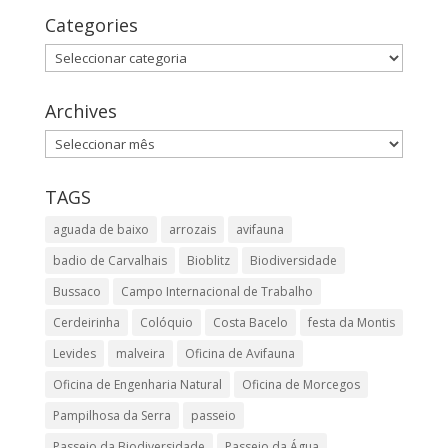
Categories
Categories
Archives
Archives
TAGS
aguada de baixo
arrozais
avifauna
badio de Carvalhais
Bioblitz
Biodiversidade
Bussaco
Campo Internacional de Trabalho
Cerdeirinha
Colóquio
Costa Bacelo
festa da Montis
Levides
malveira
Oficina de Avifauna
Oficina de Engenharia Natural
Oficina de Morcegos
Pampilhosa da Serra
passeio
Passeio da Biodiversidade
Passeio da Água