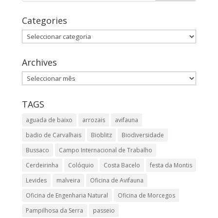
Categories
Categories
Archives
Archives
TAGS
aguada de baixo
arrozais
avifauna
badio de Carvalhais
Bioblitz
Biodiversidade
Bussaco
Campo Internacional de Trabalho
Cerdeirinha
Colóquio
Costa Bacelo
festa da Montis
Levides
malveira
Oficina de Avifauna
Oficina de Engenharia Natural
Oficina de Morcegos
Pampilhosa da Serra
passeio