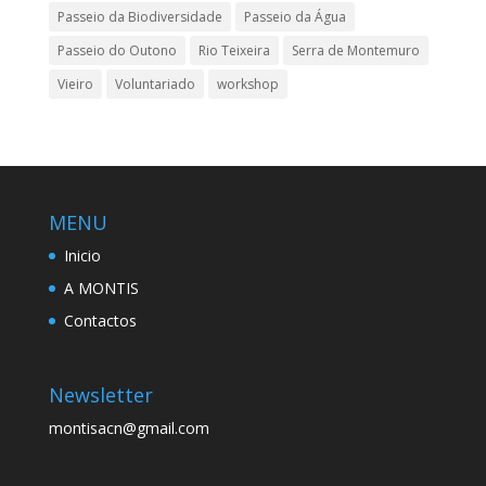
Passeio da Biodiversidade
Passeio da Água
Passeio do Outono
Rio Teixeira
Serra de Montemuro
Vieiro
Voluntariado
workshop
MENU
Inicio
A MONTIS
Contactos
Newsletter
montisacn@gmail.com