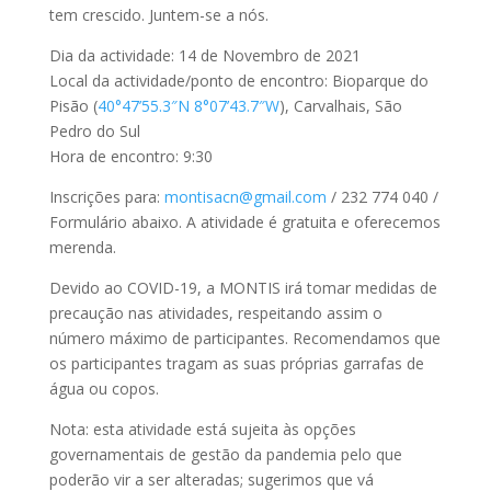
tem crescido. Juntem-se a nós.
Dia da actividade: 14 de Novembro de 2021
Local da actividade/ponto de encontro: Bioparque do
Pisão (
40°47’55.3″N 8°07’43.7″W
), Carvalhais, São
Pedro do Sul
Hora de encontro: 9:30
Inscrições para:
montisacn@gmail.com
/ 232 774 040 /
Formulário abaixo. A atividade é gratuita e oferecemos
merenda.
Devido ao COVID-19, a MONTIS irá tomar medidas de
precaução nas atividades, respeitando assim o
número máximo de participantes. Recomendamos que
os participantes tragam as suas próprias garrafas de
água ou copos.
Nota: esta atividade está sujeita às opções
governamentais de gestão da pandemia pelo que
poderão vir a ser alteradas; sugerimos que vá