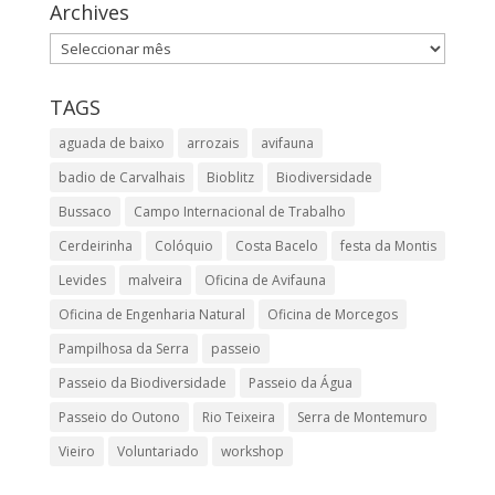
Archives
Archives
TAGS
aguada de baixo
arrozais
avifauna
badio de Carvalhais
Bioblitz
Biodiversidade
Bussaco
Campo Internacional de Trabalho
Cerdeirinha
Colóquio
Costa Bacelo
festa da Montis
Levides
malveira
Oficina de Avifauna
Oficina de Engenharia Natural
Oficina de Morcegos
Pampilhosa da Serra
passeio
Passeio da Biodiversidade
Passeio da Água
Passeio do Outono
Rio Teixeira
Serra de Montemuro
Vieiro
Voluntariado
workshop