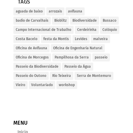
TAGS
aguada de baixo
arrozais
avifauna
badio de Carvalhais
Bioblitz
Biodiversidade
Bussaco
Campo Internacional de Trabalho
Cerdeirinha
Colóquio
Costa Bacelo
festa da Montis
Levides
malveira
Oficina de Avifauna
Oficina de Engenharia Natural
Oficina de Morcegos
Pampilhosa da Serra
passeio
Passeio da Biodiversidade
Passeio da Água
Passeio do Outono
Rio Teixeira
Serra de Montemuro
Vieiro
Voluntariado
workshop
MENU
Inicio