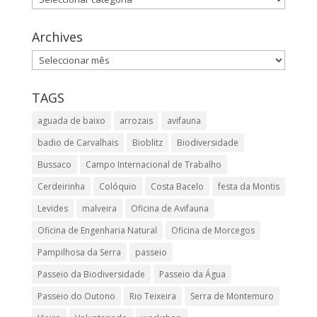
Archives
Archives
TAGS
aguada de baixo
arrozais
avifauna
badio de Carvalhais
Bioblitz
Biodiversidade
Bussaco
Campo Internacional de Trabalho
Cerdeirinha
Colóquio
Costa Bacelo
festa da Montis
Levides
malveira
Oficina de Avifauna
Oficina de Engenharia Natural
Oficina de Morcegos
Pampilhosa da Serra
passeio
Passeio da Biodiversidade
Passeio da Água
Passeio do Outono
Rio Teixeira
Serra de Montemuro