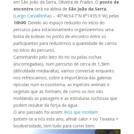
em São João da Serra, Oliveira de Frades. O
ponto de
encontro
será na aldeia de
São João da Serra
,
(
Largo Carvalhinhas
– 40°46’54.7″N 8°14’35.5″W) pelas
10h00
. Devido ao espaço reduzido no início do
percurso para estacionamento organizaremos uma
bolsa de boleias no ponto de encontro entre os
participantes para reduzirmos a quantidade de carros
no início do percurso.
Caminhando pelo leito do rio ou pelas rochas
(escorregadias), num percurso de cerca de 1,5km
(dificuldade média/alta), vamos conversar enquanto
nos refrescamos, sobre a importância das galerias
ripícolas num ecossistema, as espécies animais e
vegetais que as formam, de como os rios vão
moldando as paisagens e as estruturas rochosas que
podem resultar da força da água.
O ano passado foi assim:
Rios que moldam
Juntem-se a nós este ano, afinal: calor + rio Teixeira +
biodiversidade, tem tudo para correr bem.