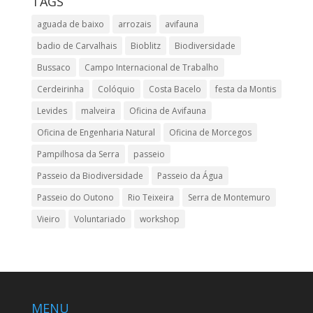
TAGS
aguada de baixo
arrozais
avifauna
badio de Carvalhais
Bioblitz
Biodiversidade
Bussaco
Campo Internacional de Trabalho
Cerdeirinha
Colóquio
Costa Bacelo
festa da Montis
Levides
malveira
Oficina de Avifauna
Oficina de Engenharia Natural
Oficina de Morcegos
Pampilhosa da Serra
passeio
Passeio da Biodiversidade
Passeio da Água
Passeio do Outono
Rio Teixeira
Serra de Montemuro
Vieiro
Voluntariado
workshop
MENU