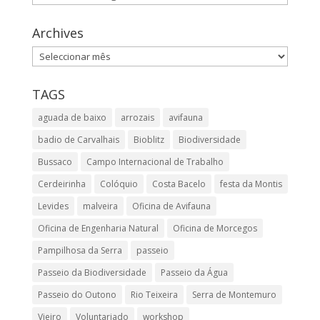
Archives
Archives
TAGS
aguada de baixo
arrozais
avifauna
badio de Carvalhais
Bioblitz
Biodiversidade
Bussaco
Campo Internacional de Trabalho
Cerdeirinha
Colóquio
Costa Bacelo
festa da Montis
Levides
malveira
Oficina de Avifauna
Oficina de Engenharia Natural
Oficina de Morcegos
Pampilhosa da Serra
passeio
Passeio da Biodiversidade
Passeio da Água
Passeio do Outono
Rio Teixeira
Serra de Montemuro
Vieiro
Voluntariado
workshop