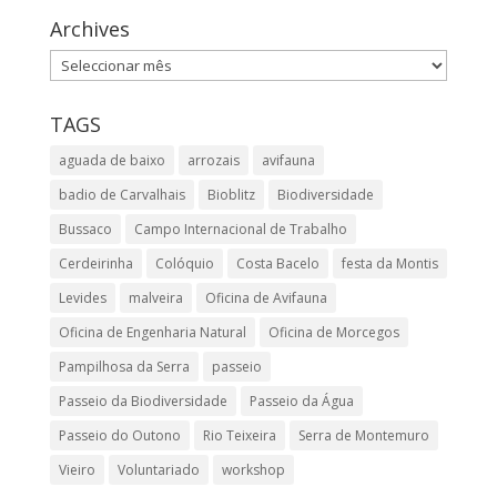
Archives
Archives
TAGS
aguada de baixo
arrozais
avifauna
badio de Carvalhais
Bioblitz
Biodiversidade
Bussaco
Campo Internacional de Trabalho
Cerdeirinha
Colóquio
Costa Bacelo
festa da Montis
Levides
malveira
Oficina de Avifauna
Oficina de Engenharia Natural
Oficina de Morcegos
Pampilhosa da Serra
passeio
Passeio da Biodiversidade
Passeio da Água
Passeio do Outono
Rio Teixeira
Serra de Montemuro
Vieiro
Voluntariado
workshop