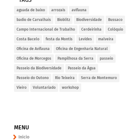
TAGS
aguada de baixo
arrozais
avifauna
badio de Carvalhais
Bioblitz
Biodiversidade
Bussaco
Campo Internacional de Trabalho
Cerdeirinha
Colóquio
Costa Bacelo
festa da Montis
Levides
malveira
Oficina de Avifauna
Oficina de Engenharia Natural
Oficina de Morcegos
Pampilhosa da Serra
passeio
Passeio da Biodiversidade
Passeio da Água
Passeio do Outono
Rio Teixeira
Serra de Montemuro
Vieiro
Voluntariado
workshop
MENU
Inicio