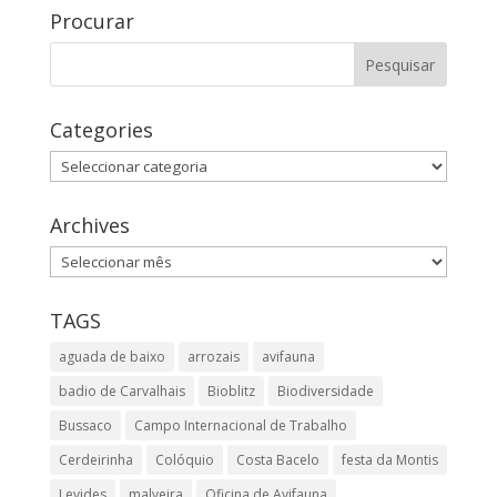
Procurar
Categories
Categories
Archives
Archives
TAGS
aguada de baixo
arrozais
avifauna
badio de Carvalhais
Bioblitz
Biodiversidade
Bussaco
Campo Internacional de Trabalho
Cerdeirinha
Colóquio
Costa Bacelo
festa da Montis
Levides
malveira
Oficina de Avifauna