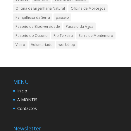
Oficina de Engenharia Natural
Oficina de Morcegos
Pampilhosa da Serra
passeio
Passeio da Biodiversidade
Passeio da Água
Passeio do Outono
Rio Teixeira
Serra de Montemuro
Vieiro
Voluntariado
workshop
MENU
Inicio
A MONTIS
Contactos
Newsletter