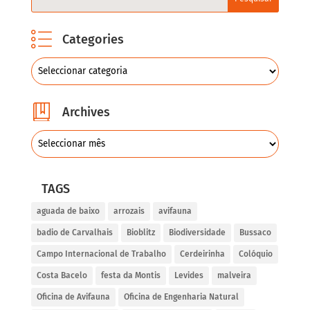
Categories
Archives
TAGS
aguada de baixo
arrozais
avifauna
badio de Carvalhais
Bioblitz
Biodiversidade
Bussaco
Campo Internacional de Trabalho
Cerdeirinha
Colóquio
Costa Bacelo
festa da Montis
Levides
malveira
Oficina de Avifauna
Oficina de Engenharia Natural