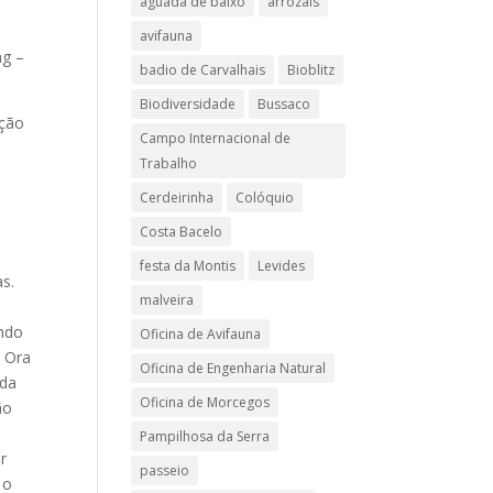
aguada de baixo
arrozais
avifauna
ng –
badio de Carvalhais
Bioblitz
Biodiversidade
Bussaco
ação
Campo Internacional de
Trabalho
Cerdeirinha
Colóquio
Costa Bacelo
festa da Montis
Levides
s.
malveira
indo
Oficina de Avifauna
. Ora
Oficina de Engenharia Natural
 da
Oficina de Morcegos
ão
Pampilhosa da Serra
r
passeio
 o