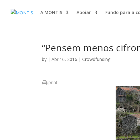
A MONTIS
Apoiar
Fundo para a c
“Pensem menos cifro
by
|
Abr 16, 2016
|
Crowdfunding
print