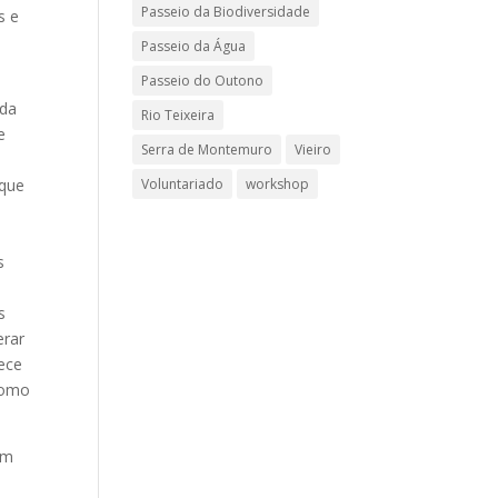
Passeio da Biodiversidade
s e
Passeio da Água
Passeio do Outono
 da
Rio Teixeira
e
Serra de Montemuro
Vieiro
o
 que
Voluntariado
workshop
s
s
erar
ece
como
em