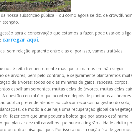
 da nossa subscrição pública – ou como agora se diz, de crowdfundi
r atenção.
 gestão apra a conservação que estamos a fazer, pode usar-se a lig
carregar aqui
te
.
s, sem relação aparente entre elas e, por isso, vamos tratá-las
e nos é feita frequentemente mas que teimamos em não seguir
ão de árvores, bem pelo contrário, e seguramente plantaremos muita
ação de árvores: todos os dias milhares de gaios, raposas, corços,
entos espalham sementes, muitas delas de árvores, muitas delas ca
. A questão central é o que acontece depois de plantadas as árvores
ão pública pretende atender ao colocar recursos na gestão do solo,
 plantações, de modo a que haja uma recuperação global da vegetaç
s útil fazer com que uma pequena bolota que por acaso está numa
o que plantar dez mil carvalhos que nunca atingirão a idade adulta po
ro ou outra coisa qualquer. Por isso a nossa opção é a de gerirmos