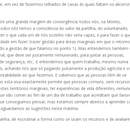
 em vez de fazermos telhados de casas às quais faltam os alicerce
iste uma grande margem de convergência: todos nós, na Montis,
dos nós temos a consciência do valor da partilha, do voluntariado,
er o que cada um de nós sozinho não seria capaz, e para fazer o qu
dade em fazer: trazer gestão para áreas marginais em que o retorn
ndo a gestão de que falamos no ponto 1). Mas entendemos também
onal, que deve ser justamente remunerado, para juntar as pessoas,
es de segurança, etc.. E entendemos que quem trabalha, mesmo numa
rigo, achando nós que só pagando justamente a produção agrícola e o
entabilidade ao que fazemos. E sabemos que as pessoas têm de se
omo esta visa exactamente permitir que pessoas comuns, sem recurso
tes territórios marginais, ter experiências de vida diferentes, remun
que vão comer ao fim de um dia de trabalho que acreditam que favor
que conseguimos pensar, mas estamos sempre abertos a aprender 
 aguardamos as sugestões nesta matéria.
panha, de escrutinar a forma como se usam os recursos e de avaliar