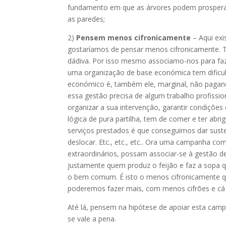
fundamento em que as árvores podem prosperar,
as paredes;
2)
Pensem menos cifronicamente
– Aqui ex
gostaríamos de pensar menos cifronicamente. To
dádiva. Por isso mesmo associamo-nos para faz
uma organização de base económica tem dificul
económico é, também ele, marginal, não paga
essa gestão precisa de algum trabalho profissi
organizar a sua intervenção, garantir condiçõ
lógica de pura partilha, tem de comer e ter ab
serviços prestados é que conseguimos dar sust
deslocar. Etc., etc., etc.. Ora uma campanha c
extraordinários, possam associar-se à gestão des
justamente quem produz o feijão e faz a sopa 
o bem comum. É isto o menos cifronicamente 
poderemos fazer mais, com menos cifrões e cá
Até lá, pensem na hipótese de apoiar esta cam
se vale a pena.