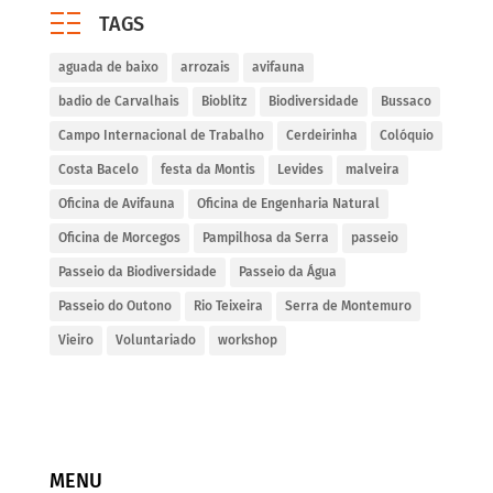
TAGS
aguada de baixo
arrozais
avifauna
badio de Carvalhais
Bioblitz
Biodiversidade
Bussaco
Campo Internacional de Trabalho
Cerdeirinha
Colóquio
Costa Bacelo
festa da Montis
Levides
malveira
Oficina de Avifauna
Oficina de Engenharia Natural
Oficina de Morcegos
Pampilhosa da Serra
passeio
Passeio da Biodiversidade
Passeio da Água
Passeio do Outono
Rio Teixeira
Serra de Montemuro
Vieiro
Voluntariado
workshop
MENU