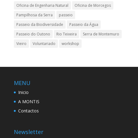
Oficina de Engenharia Natural
Oficina de Morcegos
Pampilhosa da Serra
passeio
Passeio da Biodiversidade
Passeio da Água
Passeio do Outono
Rio Teixeira
Serra de Montemuro
Vieiro
Voluntariado
workshop
MENU
Inicio
A MONTIS
Contactos
Newsletter