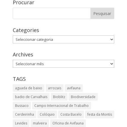
Procurar
Categories
Categories
Archives
Archives
TAGS
aguada de baixo
arrozais
avifauna
badio de Carvalhais
Bioblitz
Biodiversidade
Bussaco
Campo Internacional de Trabalho
Cerdeirinha
Colóquio
Costa Bacelo
festa da Montis
Levides
malveira
Oficina de Avifauna