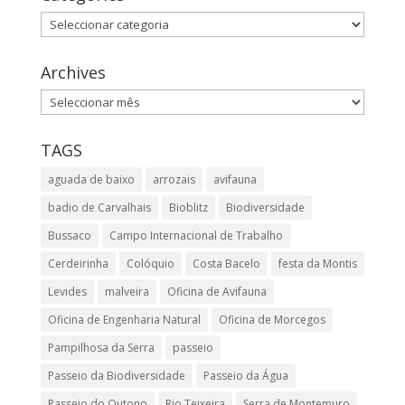
Categories
Archives
Archives
TAGS
aguada de baixo
arrozais
avifauna
badio de Carvalhais
Bioblitz
Biodiversidade
Bussaco
Campo Internacional de Trabalho
Cerdeirinha
Colóquio
Costa Bacelo
festa da Montis
Levides
malveira
Oficina de Avifauna
Oficina de Engenharia Natural
Oficina de Morcegos
Pampilhosa da Serra
passeio
Passeio da Biodiversidade
Passeio da Água
Passeio do Outono
Rio Teixeira
Serra de Montemuro