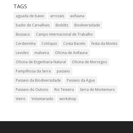
TAGS
aguada de baixo
arrozais
avifauna
badio de Carvalhais
Bioblitz
Biodiversidade
Bussaco
Campo Internacional de Trabalho
Cerdeirinha
Colóquio
Costa Bacelo
festa da Montis
Levides
malveira
Oficina de Avifauna
Oficina de Engenharia Natural
Oficina de Morcegos
Pampilhosa da Serra
passeio
Passeio da Biodiversidade
Passeio da Água
Passeio do Outono
Rio Teixeira
Serra de Montemuro
Vieiro
Voluntariado
workshop