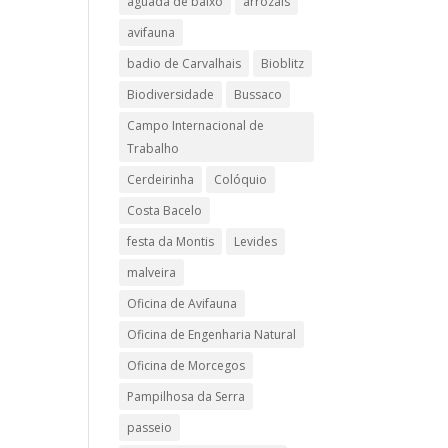
aguada de baixo
arrozais
avifauna
badio de Carvalhais
Bioblitz
Biodiversidade
Bussaco
Campo Internacional de
Trabalho
Cerdeirinha
Colóquio
Costa Bacelo
festa da Montis
Levides
malveira
Oficina de Avifauna
Oficina de Engenharia Natural
Oficina de Morcegos
Pampilhosa da Serra
passeio