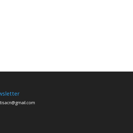
sletter
tisacn@gmail.com