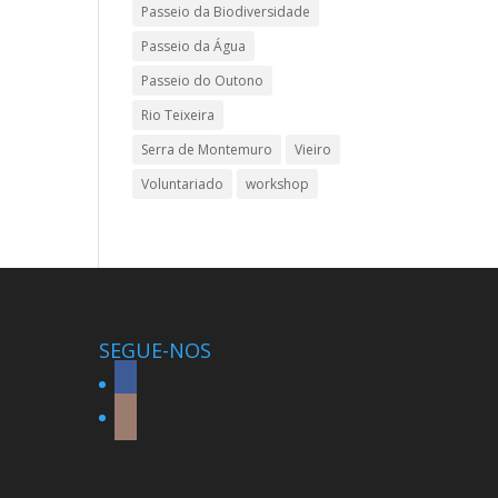
Passeio da Biodiversidade
Passeio da Água
Passeio do Outono
Rio Teixeira
Serra de Montemuro
Vieiro
Voluntariado
workshop
SEGUE-NOS