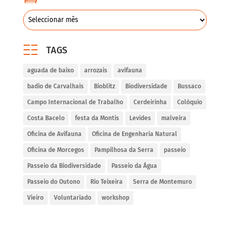
TAGS
aguada de baixo
arrozais
avifauna
badio de Carvalhais
Bioblitz
Biodiversidade
Bussaco
Campo Internacional de Trabalho
Cerdeirinha
Colóquio
Costa Bacelo
festa da Montis
Levides
malveira
Oficina de Avifauna
Oficina de Engenharia Natural
Oficina de Morcegos
Pampilhosa da Serra
passeio
Passeio da Biodiversidade
Passeio da Água
Passeio do Outono
Rio Teixeira
Serra de Montemuro
Vieiro
Voluntariado
workshop