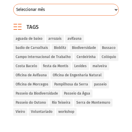
TAGS
aguada de baixo
arrozais
avifauna
badio de Carvalhais
Bioblitz
Biodiversidade
Bussaco
Campo Internacional de Trabalho
Cerdeirinha
Colóquio
Costa Bacelo
festa da Montis
Levides
malveira
Oficina de Avifauna
Oficina de Engenharia Natural
Oficina de Morcegos
Pampilhosa da Serra
passeio
Passeio da Biodiversidade
Passeio da Água
Passeio do Outono
Rio Teixeira
Serra de Montemuro
Vieiro
Voluntariado
workshop