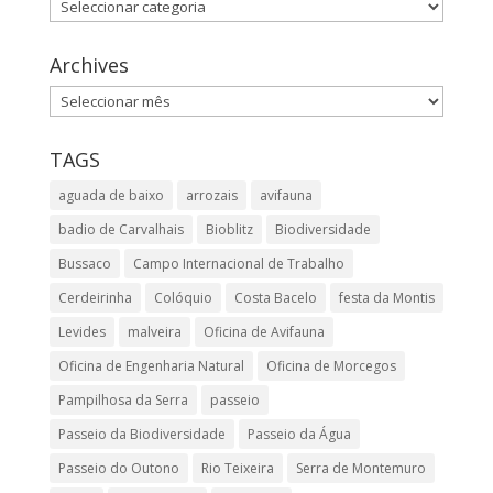
Categories
Archives
Archives
TAGS
aguada de baixo
arrozais
avifauna
badio de Carvalhais
Bioblitz
Biodiversidade
Bussaco
Campo Internacional de Trabalho
Cerdeirinha
Colóquio
Costa Bacelo
festa da Montis
Levides
malveira
Oficina de Avifauna
Oficina de Engenharia Natural
Oficina de Morcegos
Pampilhosa da Serra
passeio
Passeio da Biodiversidade
Passeio da Água
Passeio do Outono
Rio Teixeira
Serra de Montemuro