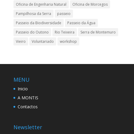
Oficina de Engenharia Natural
Oficina de Morcegos
Pampilhosa da Serra
passeio
Passeio da Biodiversidade
Passeio da Água
Passeio do Outono
Rio Teixeira
Serra de Montemuro
Vieiro
Voluntariado
workshop
MENU
Inicio
A MONTIS
Contactos
Newsletter