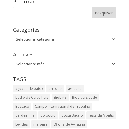
Procurar
Categories
Categories
Archives
Archives
TAGS
aguada de baixo
arrozais
avifauna
badio de Carvalhais
Bioblitz
Biodiversidade
Bussaco
Campo Internacional de Trabalho
Cerdeirinha
Colóquio
Costa Bacelo
festa da Montis
Levides
malveira
Oficina de Avifauna