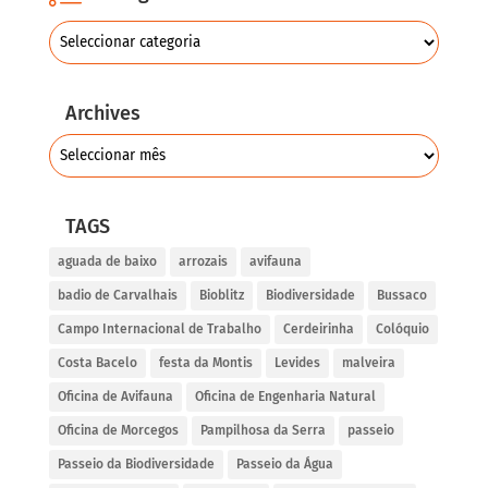
Archives
TAGS
aguada de baixo
arrozais
avifauna
badio de Carvalhais
Bioblitz
Biodiversidade
Bussaco
Campo Internacional de Trabalho
Cerdeirinha
Colóquio
Costa Bacelo
festa da Montis
Levides
malveira
Oficina de Avifauna
Oficina de Engenharia Natural
Oficina de Morcegos
Pampilhosa da Serra
passeio
Passeio da Biodiversidade
Passeio da Água