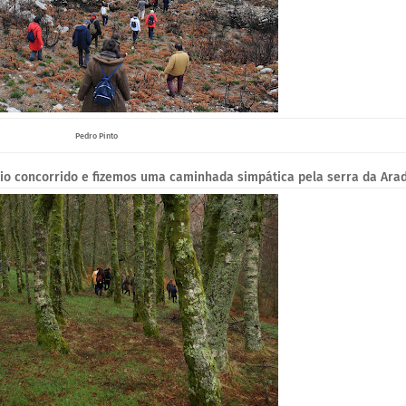
Pedro Pinto
o concorrido e fizemos uma caminhada simpática pela serra da Arad