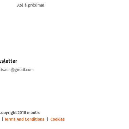
Até à próxima!
sletter
tisacn@gmail.com
copyright 2018 montis
y
|
Terms And Conditions
|
Cookies