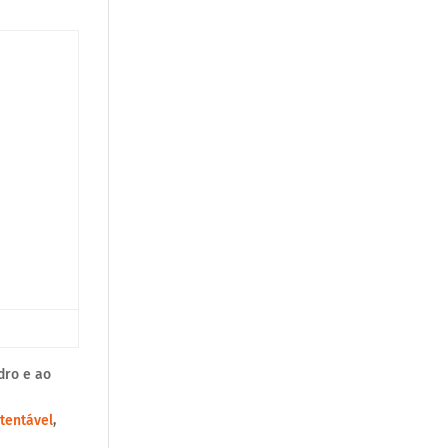
dro e ao
tentável
,