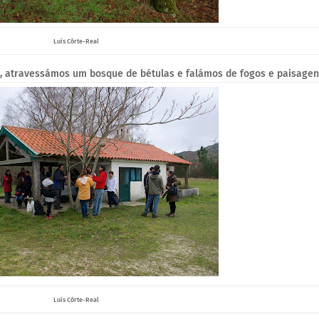
Luís Côrte-Real
os, atravessámos um bosque de bétulas e falámos de fogos e paisagen
Luís Côrte-Real