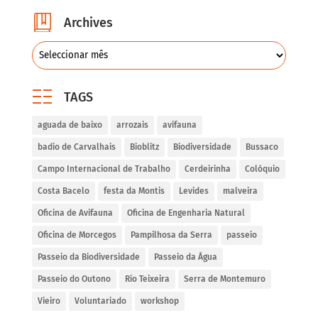
Archives
TAGS
aguada de baixo
arrozais
avifauna
badio de Carvalhais
Bioblitz
Biodiversidade
Bussaco
Campo Internacional de Trabalho
Cerdeirinha
Colóquio
Costa Bacelo
festa da Montis
Levides
malveira
Oficina de Avifauna
Oficina de Engenharia Natural
Oficina de Morcegos
Pampilhosa da Serra
passeio
Passeio da Biodiversidade
Passeio da Água
Passeio do Outono
Rio Teixeira
Serra de Montemuro
Vieiro
Voluntariado
workshop