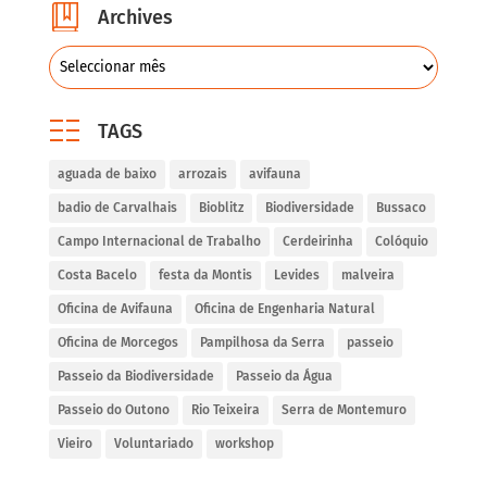
Archives
TAGS
aguada de baixo
arrozais
avifauna
badio de Carvalhais
Bioblitz
Biodiversidade
Bussaco
Campo Internacional de Trabalho
Cerdeirinha
Colóquio
Costa Bacelo
festa da Montis
Levides
malveira
Oficina de Avifauna
Oficina de Engenharia Natural
Oficina de Morcegos
Pampilhosa da Serra
passeio
Passeio da Biodiversidade
Passeio da Água
Passeio do Outono
Rio Teixeira
Serra de Montemuro
Vieiro
Voluntariado
workshop