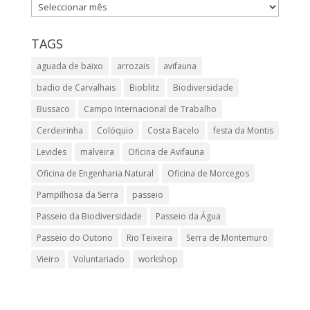
Archives
TAGS
aguada de baixo
arrozais
avifauna
badio de Carvalhais
Bioblitz
Biodiversidade
Bussaco
Campo Internacional de Trabalho
Cerdeirinha
Colóquio
Costa Bacelo
festa da Montis
Levides
malveira
Oficina de Avifauna
Oficina de Engenharia Natural
Oficina de Morcegos
Pampilhosa da Serra
passeio
Passeio da Biodiversidade
Passeio da Água
Passeio do Outono
Rio Teixeira
Serra de Montemuro
Vieiro
Voluntariado
workshop