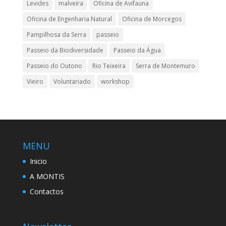
Levides
malveira
Oficina de Avifauna
Oficina de Engenharia Natural
Oficina de Morcegos
Pampilhosa da Serra
passeio
Passeio da Biodiversidade
Passeio da Água
Passeio do Outono
Rio Teixeira
Serra de Montemuro
Vieiro
Voluntariado
workshop
MENU
Inicio
A MONTIS
Contactos