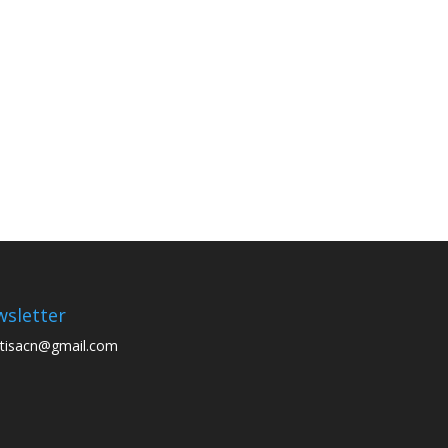
sletter
tisacn@gmail.com