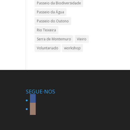
Passeio da Biodiversidade
Passeio da Água
Passeio do Outono
Rio Teixeira
Serra de Montemuro
Vieiro
Voluntariado
workshop
SEGUE-NOS