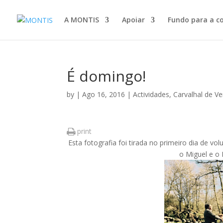
A MONTIS
Apoiar
Fundo para a c
É domingo!
by
|
Ago 16, 2016
|
Actividades
,
Carvalhal de Ve
print
Esta fotografia foi tirada no primeiro dia de v
o Miguel e o