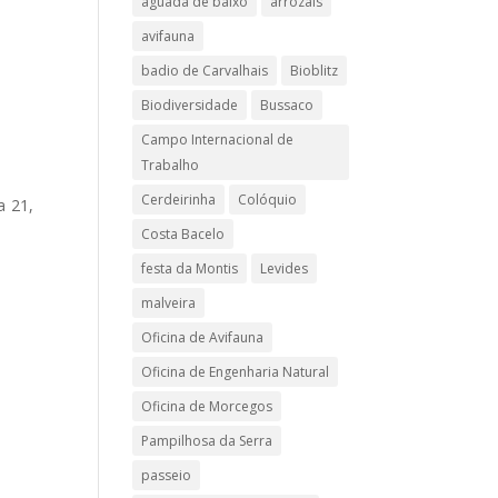
aguada de baixo
arrozais
avifauna
badio de Carvalhais
Bioblitz
Biodiversidade
Bussaco
Campo Internacional de
Trabalho
Cerdeirinha
Colóquio
a 21,
Costa Bacelo
festa da Montis
Levides
malveira
Oficina de Avifauna
Oficina de Engenharia Natural
Oficina de Morcegos
Pampilhosa da Serra
passeio