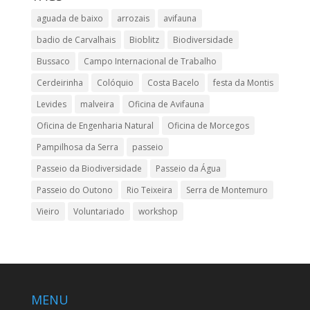
aguada de baixo
arrozais
avifauna
badio de Carvalhais
Bioblitz
Biodiversidade
Bussaco
Campo Internacional de Trabalho
Cerdeirinha
Colóquio
Costa Bacelo
festa da Montis
Levides
malveira
Oficina de Avifauna
Oficina de Engenharia Natural
Oficina de Morcegos
Pampilhosa da Serra
passeio
Passeio da Biodiversidade
Passeio da Água
Passeio do Outono
Rio Teixeira
Serra de Montemuro
Vieiro
Voluntariado
workshop
MENU