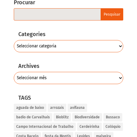
Procurar
Categories
Archives
TAGS
aguada de baixo
arrozais
avifauna
badio de Carvalhais
Bioblitz
Biodiversidade
Bussaco
Campo Internacional de Trabalho
Cerdeirinha
Colóquio
Costa Bacelo
festa da Montis
Levides
malveira