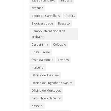
aguada de baixo
arrozais
avifauna
badio de Carvalhais
Bioblitz
Biodiversidade
Bussaco
Campo Internacional de
Trabalho
Cerdeirinha
Colóquio
Costa Bacelo
festa da Montis
Levides
malveira
Oficina de Avifauna
o
Oficina de Engenharia Natural
Oficina de Morcegos
Pampilhosa da Serra
passeio