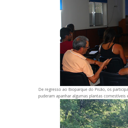
De regresso ao Bioparque do Pisão, os partic
puderam apanhar algumas plantas comestíveis e n