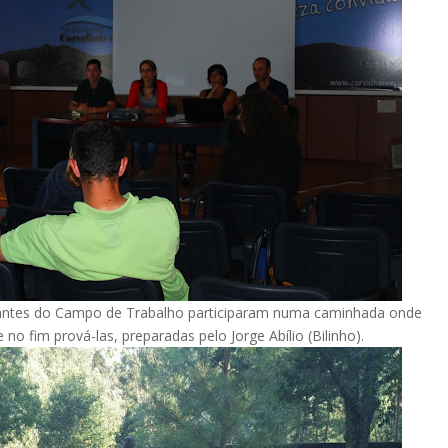
ipantes do Campo de Trabalho participaram numa caminhada onde
o fim prová-las, preparadas pelo Jorge Abílio (Bilinho).