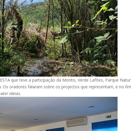
RESTA que teve a participação da Montis, Verde Lafões, Parque Natur
. Os oradores falaram sobre os projectos que representam, e no fi
ter ideias.