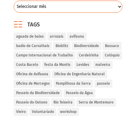
TAGS
aguada de baixo
arrozais
avifauna
badio de Carvalhais
Bioblitz
Biodiversidade
Bussaco
Campo Internacional de Trabalho
Cerdeirinha
Colóquio
Costa Bacelo
festa da Montis
Levides
malveira
Oficina de Avifauna
Oficina de Engenharia Natural
Oficina de Morcegos
Pampilhosa da Serra
passeio
Passeio da Biodiversidade
Passeio da Água
Passeio do Outono
Rio Teixeira
Serra de Montemuro
Vieiro
Voluntariado
workshop