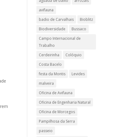
aguada de baixo
arrozais
avifauna
badio de Carvalhais
Bioblitz
Biodiversidade
Bussaco
Campo Internacional de
Trabalho
Cerdeirinha
Colóquio
Costa Bacelo
festa da Montis
Levides
tade
malveira
Oficina de Avifauna
Oficina de Engenharia Natural
serem
Oficina de Morcegos
Pampilhosa da Serra
passeio