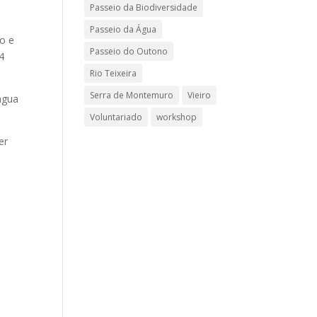
Passeio da Biodiversidade
Passeio da Água
to e
Passeio do Outono
4
Rio Teixeira
Serra de Montemuro
Vieiro
água
Voluntariado
workshop
er