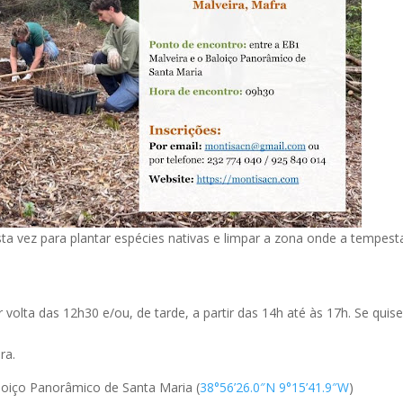
sta vez para plantar espécies nativas e limpar a zona onde a tempes
 volta das 12h30 e/ou, de tarde, a partir das 14h até às 17h. Se qui
ra.
loiço Panorâmico de Santa Maria (
38°56’26.0″N 9°15’41.9″W
)