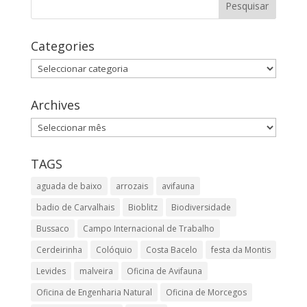
Categories
Categories
Archives
Archives
TAGS
aguada de baixo
arrozais
avifauna
badio de Carvalhais
Bioblitz
Biodiversidade
Bussaco
Campo Internacional de Trabalho
Cerdeirinha
Colóquio
Costa Bacelo
festa da Montis
Levides
malveira
Oficina de Avifauna
Oficina de Engenharia Natural
Oficina de Morcegos