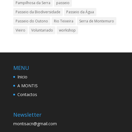
Pampilhosa da Serra
passeio
Passeio da Biodiversidade
Passeio da Água
Passeio do Outono
Rio Teixeira
Serra de Montemuro
Vieiro
Voluntariado
workshop
MENU
Inicio
A MONTIS
Contactos
Newsletter
montisacn@gmail.com