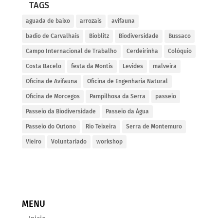
TAGS
aguada de baixo
arrozais
avifauna
badio de Carvalhais
Bioblitz
Biodiversidade
Bussaco
Campo Internacional de Trabalho
Cerdeirinha
Colóquio
Costa Bacelo
festa da Montis
Levides
malveira
Oficina de Avifauna
Oficina de Engenharia Natural
Oficina de Morcegos
Pampilhosa da Serra
passeio
Passeio da Biodiversidade
Passeio da Água
Passeio do Outono
Rio Teixeira
Serra de Montemuro
Vieiro
Voluntariado
workshop
MENU