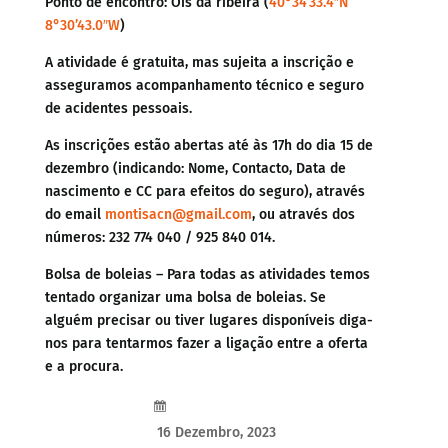
Ponto de encontro: Óis da ribeira (
40°34’33.4″N
8°30’43.0″W
)
A atividade é gratuita, mas sujeita a inscrição e
asseguramos acompanhamento técnico e seguro
de acidentes pessoais.
As inscrições estão abertas até às 17h do dia 15 de
dezembro (indicando: Nome, Contacto, Data de
nascimento e CC para efeitos do seguro), através
do email
montisacn@gmail.com
, ou através dos
números: 232 774 040 / 925 840 014.
Bolsa de boleias – Para todas as atividades temos
tentado organizar uma bolsa de boleias. Se
alguém precisar ou tiver lugares disponíveis diga-
nos para tentarmos fazer a ligação entre a oferta
e a procura.
16 Dezembro, 2023