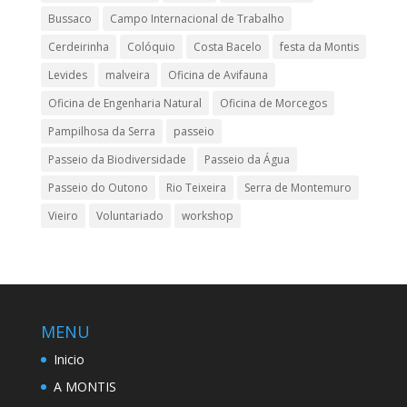
Bussaco
Campo Internacional de Trabalho
Cerdeirinha
Colóquio
Costa Bacelo
festa da Montis
Levides
malveira
Oficina de Avifauna
Oficina de Engenharia Natural
Oficina de Morcegos
Pampilhosa da Serra
passeio
Passeio da Biodiversidade
Passeio da Água
Passeio do Outono
Rio Teixeira
Serra de Montemuro
Vieiro
Voluntariado
workshop
MENU
Inicio
A MONTIS