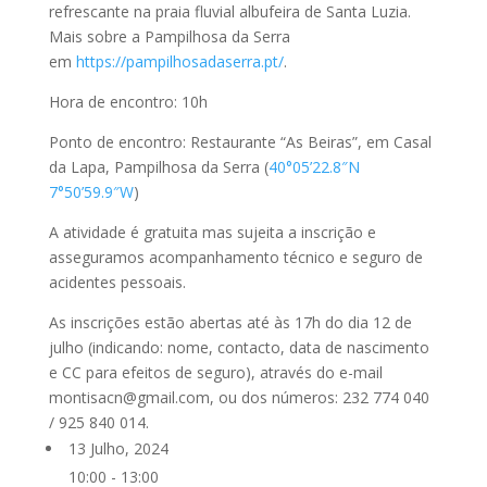
refrescante na praia fluvial albufeira de Santa Luzia.
Mais sobre a Pampilhosa da Serra
em
https://pampilhosadaserra.pt/
.
Hora de encontro: 10h
Ponto de encontro: Restaurante “As Beiras”, em Casal
da Lapa, Pampilhosa da Serra (
40°05’22.8″N
7°50’59.9″W
)
A atividade é gratuita mas sujeita a inscrição e
asseguramos acompanhamento técnico e seguro de
acidentes pessoais.
As inscrições estão abertas até às 17h do dia 12 de
julho (indicando: nome, contacto, data de nascimento
e CC para efeitos de seguro), através do e-mail
montisacn@gmail.com, ou dos números: 232 774 040
/ 925 840 014.
13 Julho, 2024
10:00 - 13:00