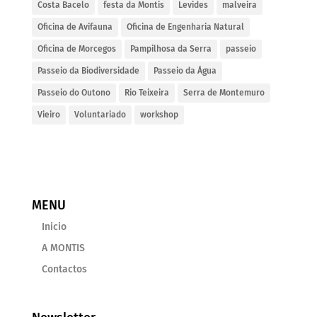
Costa Bacelo
festa da Montis
Levides
malveira
Oficina de Avifauna
Oficina de Engenharia Natural
Oficina de Morcegos
Pampilhosa da Serra
passeio
Passeio da Biodiversidade
Passeio da Água
Passeio do Outono
Rio Teixeira
Serra de Montemuro
Vieiro
Voluntariado
workshop
MENU
Inicio
A MONTIS
Contactos