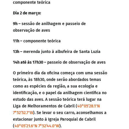
componente teórica
Dia 2 de março:
9h –
sessão de anilhagem e passeio de
observação de aves
11h –
componente teórica
13h –
merenda junto à albufeira de Santa Luzia
14h até às 17h30 –
passeio de observação de aves
O primeiro dia da oficina começa com uma sessão
teórica, às 18h30, onde serão abordados temas
como as espécies da região, a sua ecologia e
identificação, e o papel da anilhagem científica no
estudo das aves. A sessão teórica terá lugar na
Liga de Melhoramentos de Cabril (
40°05’28.1″N
7°52’52.7″W
). Se levar o seu carro, aconselhamos a
estacionar junto à Igreja Paroquial de Cabril
(
40°05’21.6″N 7°52’44.0″W
).