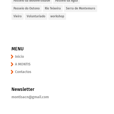
Passeio da Biodiversidade
Passeio da Água
Passeio do Outono
Rio Teixeira
Serra de Montemuro
Vieiro
Voluntariado
workshop
MENU
Inicio
A MONTIS
Contactos
Newsletter
montisacn@gmail.com