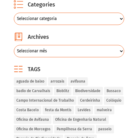
Categories
Archives
TAGS
aguada de baixo
arrozais
avifauna
badio de Carvalhais
Bioblitz
Biodiversidade
Bussaco
Campo Internacional de Trabalho
Cerdeirinha
Colóquio
Costa Bacelo
festa da Montis
Levides
malveira
Oficina de Avifauna
Oficina de Engenharia Natural
Oficina de Morcegos
Pampilhosa da Serra
passeio