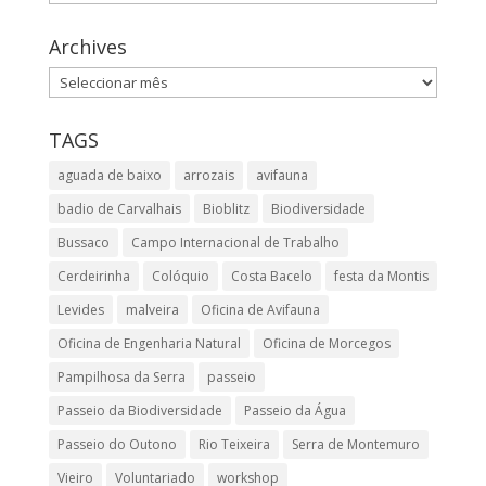
Archives
Archives
TAGS
aguada de baixo
arrozais
avifauna
badio de Carvalhais
Bioblitz
Biodiversidade
Bussaco
Campo Internacional de Trabalho
Cerdeirinha
Colóquio
Costa Bacelo
festa da Montis
Levides
malveira
Oficina de Avifauna
Oficina de Engenharia Natural
Oficina de Morcegos
Pampilhosa da Serra
passeio
Passeio da Biodiversidade
Passeio da Água
Passeio do Outono
Rio Teixeira
Serra de Montemuro
Vieiro
Voluntariado
workshop