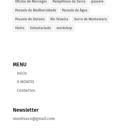
Oficina de Morcegos
Pampilhosa da Serra
passeio
Passeio da Biodiversidade
Passeio da Água
Passeio do Outono
Rio Teixeira
Serra de Montemuro
Vieiro
Voluntariado
workshop
MENU
Inicio
A MONTIS
Contactos
Newsletter
montisacn@gmail.com